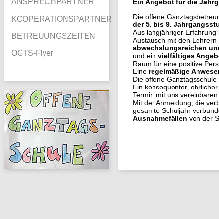
ANSPRECHPARTNER
Ein Angebot für die
Jahrg
Die offene Ganztagsbetreuu
KOOPERATIONSPARTNER
der 5. bis 9. Jahrgangsst
Aus langjähriger Erfahrung 
BETREUUNGSZEITEN
Austausch mit den Lehrern 
abwechslungsreichen und
OGTS-Flyer
und ein
vielfältiges Ange
Raum für eine positive Pers
Eine
regelmäßige Anwese
Die offene Ganztagsschule
Ein konsequenter, ehrliche
Termin mit uns vereinbaren
Mit der Anmeldung, die verb
gesamte Schuljahr verbun
Ausnahmefällen
von der S