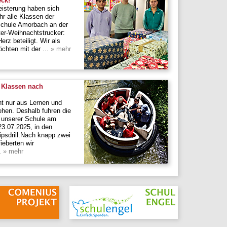
ck!
eisterung haben sich
hr alle Klassen der
lschule Amorbach an der
ter-Weihnachtstrucker:
rz beteiligt. Wir als
chten mit der ...
» mehr
. Klassen nach
ht nur aus Lernen und
ehen. Deshalb fuhren die
n unserer Schule am
23.07.2025, in den
ipsdrill.Nach knapp zwei
ieberten wir
.
» mehr