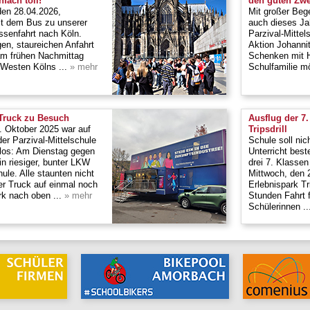
nfach toll!
den guten Zwe
en 28.04.2026,
Mit großer Beg
mit dem Bus zu unserer
auch dieses Ja
assenfahrt nach Köln.
Parzival-Mitte
gen, staureichen Anfahrt
Aktion Johanni
 am frühen Nachmittag
Schenken mit He
 Westen Kölns ...
» mehr
Schulfamilie mö
Truck zu Besuch
Ausflug der 7
. Oktober 2025 war auf
Tripsdrill
er Parzival-Mittelschule
Schule soll nic
 los: Am Dienstag gegen
Unterricht best
in riesiger, bunter LKW
drei 7. Klasse
ule. Alle staunten nicht
Mittwoch, den 
der Truck auf einmal noch
Erlebnispark Tr
rk nach oben ...
» mehr
Stunden Fahrt f
Schülerinnen ..