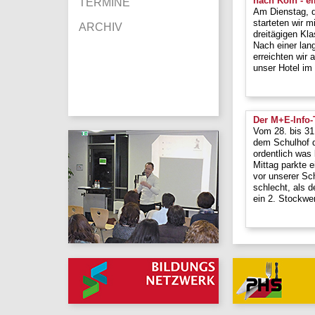
nach Köln - ei
TERMINE
Am Dienstag, d
starteten wir 
ARCHIV
dreitägigen Kl
Nach einer lan
erreichten wir
unser Hotel im
Der M+E-Info-
Vom 28. bis 31
dem Schulhof d
ordentlich was
Mittag parkte e
vor unserer Sch
schlecht, als 
ein 2. Stockwe